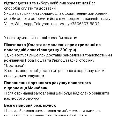
підтвердження та вибору найбільш зручних для Вас
способів оплати та доставки.
Якщо у вас виникли складнощі з оформленням замовлення
або Ви хочете оформити його в месенджері, напишіть нам у
Viber, Whatsapp, Telegram по номеру +380630715804.
У нашому магазині є такі способи оплати:
Післяплата (Оплата замовлення при отриманні по
попередній оплаті завдатку 200 грн).
Здійснюється лише при доставці замовлення транспортними
компаніями Нова Пошта та Укрпошта (див. сторінку
"Доставка").
Вартість зворотної доставки грошового переказу також
сплачується покупцем.
Поповнення карткового рахунку приватного
підприємця Монобанк
Після отримання замовлення Вам буде надіслано реквізити
карткового рахунку
Безготівковий розрахунок
Після здійснення замовлення ми зв'яжемося з вами для
надання пакету документів та рахунків-фактур.