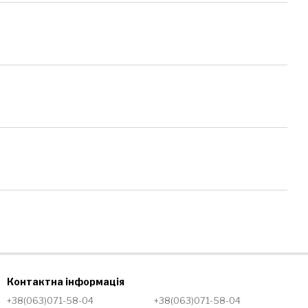
Контактна інформація
+38(063)071-58-04
+38(063)071-58-04