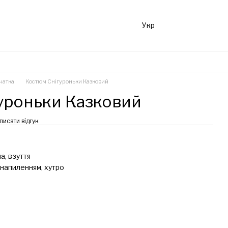
Укр
чатка
Костюм Снігуроньки Казковий
уроньки Казковий
писати відгук
а, взуття
напиленням, хутро