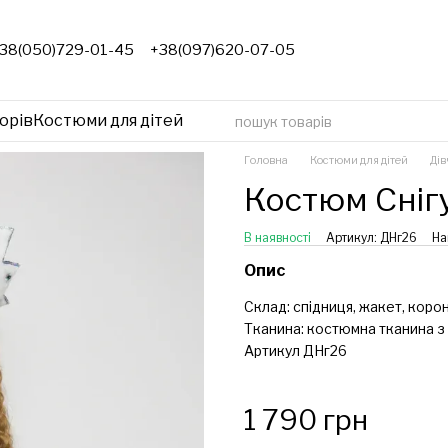
38(050)729-01-45
+38(097)620-07-05
орів
Костюми для дітей
Головна
Костюми для дітей
Дів
Костюм Сніг
В наявності
Артикул: ДНг26
На
Опис
Склад: спідниця, жакет, корон
Тканина:
костюмна тканина з 
Артикул ДНг26
1 790 грн