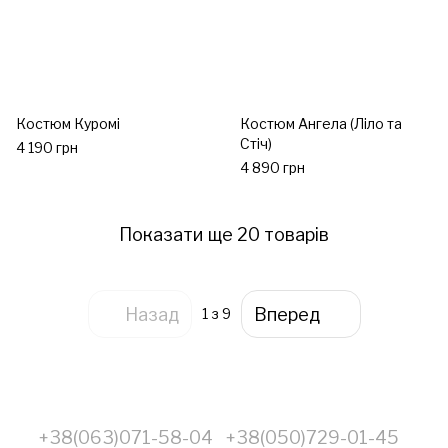
Костюм Куромі
Костюм Ангела (Ліло та
Стіч)
4 190 грн
4 890 грн
Показати ще 20 товарів
Назад
Вперед
1
з 9
+38(063)071-58-04
+38(050)729-01-45