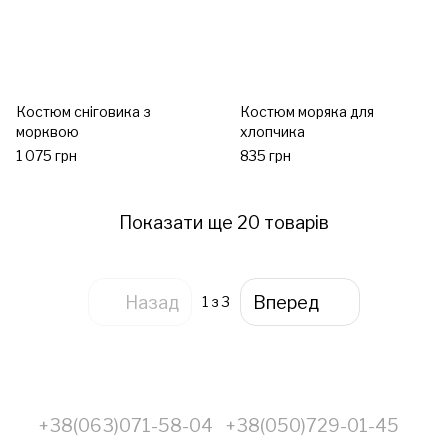
Костюм сніговика з
Костюм моряка для
морквою
хлопчика
1 075 грн
835 грн
Показати ще 20 товарів
Назад
Вперед
1
з 3
+38(063)071-58-04
+38(050)729-01-45