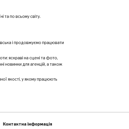
і та по всьому світу.
ківська і продовжуємо працювати
оти: яскраві на сцені та фото,
чні новинки для агенцій, а також
ої якості, у якому працюють
Контактна інформація