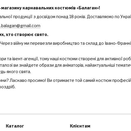
-магазину карнавальних костюмів «Балаган»!
ьної продукції з досвідом понад 18 років. Доставляємо по Україн
o.balagan@gmail.com
их, хто створює свято.
і. Через війну ми перевезли виробництво та склад до Івано-Фран
ори та івент-агенції, тому наші костюми створені для активної роб
 каталозі ви знайдете образи для аніматорів, найактуальніші темати
дь-якого свята.
ини? Ласкаво просимо! Ви отримаєте той самий костюм професійн
роздріб.
Каталог
Клієнтам