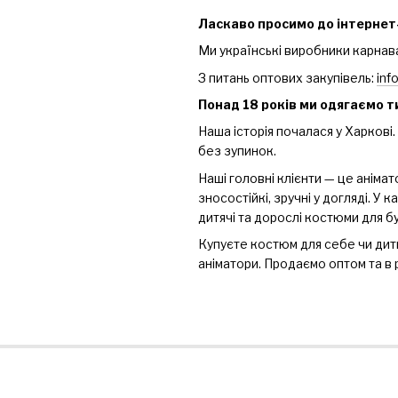
Ласкаво просимо до інтернет
Ми українські виробники карнавал
З питань оптових закупівель:
inf
Понад 18 років ми одягаємо т
Наша історія почалася у Харков
без зупинок.
Наші головні клієнти — це анімат
зносостійкі, зручні у догляді. У
дитячі та дорослі костюми для бу
Купуєте костюм для себе чи дит
аніматори. Продаємо оптом та в 