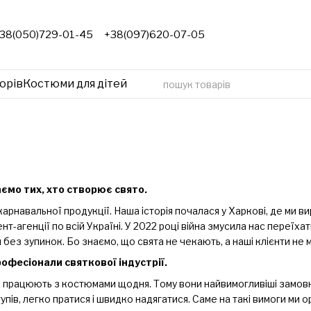
38(050)729-01-45
+38(097)620-07-05
орів
Костюми для дітей
аємо тих, хто створює свято.
арнавальної продукції. Наша історія почалася у Харкові, де ми 
ент-агенції по всій Україні. У 2022 році війна змусила нас переї
ез зупинок. Бо знаємо, що свята не чекають, а наші клієнти не 
рофесіонали святкової індустрії.
ії працюють з костюмами щодня. Тому вони найвимогливіші замовн
пів, легко пратися і швидко надягатися. Саме на такі вимоги ми о