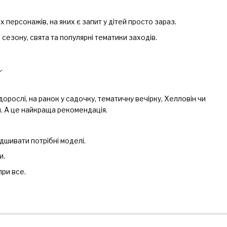
персонажів, на яких є запит у дітей просто зараз.
езону, свята та популярні тематики заходів.
.
орослі, на ранок у садочку, тематичну вечірку, Хелловін чи
и. А це найкраща рекомендація.
шивати потрібні моделі.
и.
при все.