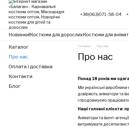
Перейти до основного контенту
+38(063)071-58-04
+
Новинки!
Костюми для дорослих
Костюми для анімат
Каталог
Головна
Про нас
Про нас
Про нас
Оплата і доставка
Контакти
Понад 18 років ми одяг
Блог
Ми українські виробники к
довіряють аніматори та ів
і продовжуємо працювати б
Наші головні клієнти: п
Аніматори та івент-агенц
витримувати десятки висту