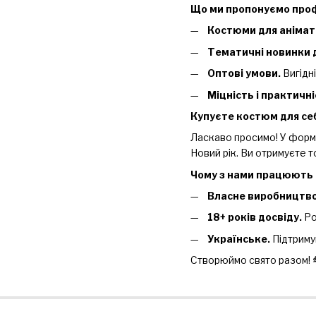
Що ми пропонуємо про
Костюми для анімат
Тематичні новинки д
Оптові умови.
Вигідн
Міцність і практичні
Купуєте костюм для се
Ласкаво просимо! У формат
Новий рік. Ви отримуєте 
Чому з нами працюють 
Власне виробництво
18+ років досвіду.
Ро
Українське.
Підтриму
Створюймо свято разом! 