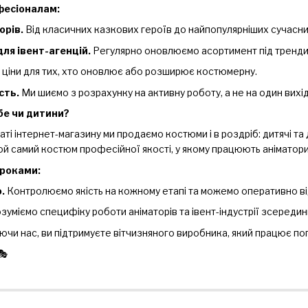
фесіоналам:
орів.
Від класичних казкових героїв до найпопулярніших сучасних 
ля івент-агенцій.
Регулярно оновлюємо асортимент під тренди с
і ціни для тих, хто оновлює або розширює костюмерну.
сть.
Ми шиємо з розрахунку на активну роботу, а не на один вихід
бе чи дитини?
і інтернет-магазину ми продаємо костюми і в роздріб: дитячі та д
той самий костюм професійної якості, у якому працюють аніматор
роками:
.
Контролюємо якість на кожному етапі та можемо оперативно від
зуміємо специфіку роботи аніматорів та івент-індустрії зсередин
ючи нас, ви підтримуєте вітчизняного виробника, який працює по
🎭