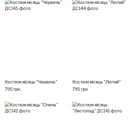
Костюм місяць "Червень"
Костюм місяць "Лютий"
795 грн
795 грн