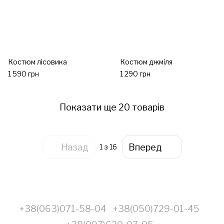
Костюм лісовика
Костюм джміля
1 590 грн
1 290 грн
Показати ще 20 товарів
Назад
Вперед
1
з 16
+38(063)071-58-04
+38(050)729-01-45