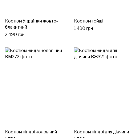
Костюм Українки жовто-
Костюм гейші
блакитний
1 490 грн
2 490 грн
Костюм ніндзі чоловічий
Костюм ніндзі для дівчини