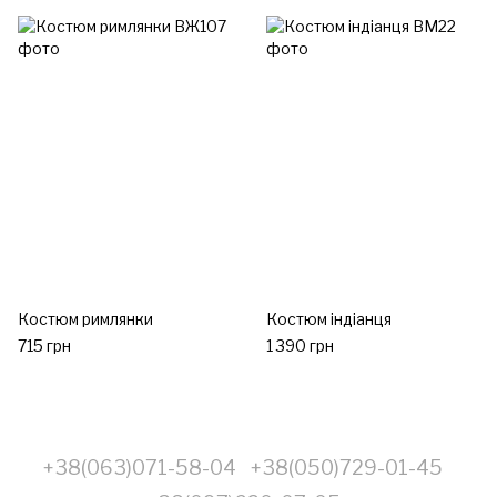
Костюм римлянки
Костюм індіанця
715 грн
1 390 грн
+38(063)071-58-04
+38(050)729-01-45