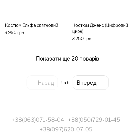
Костюм Ельфа святковий
Костюм Джекс (Цифровий
цирк)
3 990 грн
3 250 грн
Показати ще 20 товарів
Назад
Вперед
1
з 6
+38(063)071-58-04
+38(050)729-01-45
+38(097)620-07-05