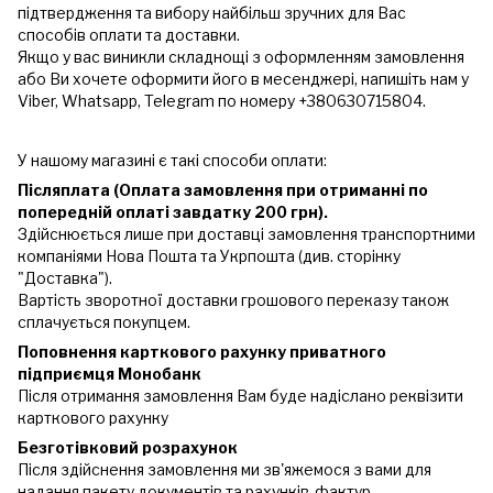
підтвердження та вибору найбільш зручних для Вас
способів оплати та доставки.
Якщо у вас виникли складнощі з оформленням замовлення
або Ви хочете оформити його в месенджері, напишіть нам у
Viber, Whatsapp, Telegram по номеру +380630715804.
У нашому магазині є такі способи оплати:
Післяплата (Оплата замовлення при отриманні по
попередній оплаті завдатку 200 грн).
Здійснюється лише при доставці замовлення транспортними
компаніями Нова Пошта та Укрпошта (див. сторінку
"Доставка").
Вартість зворотної доставки грошового переказу також
сплачується покупцем.
Поповнення карткового рахунку приватного
підприємця Монобанк
Після отримання замовлення Вам буде надіслано реквізити
карткового рахунку
Безготівковий розрахунок
Після здійснення замовлення ми зв'яжемося з вами для
надання пакету документів та рахунків-фактур.