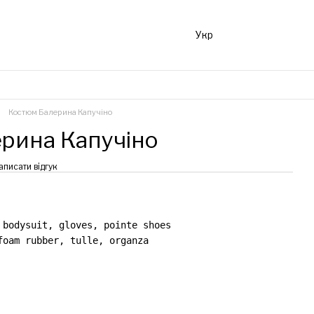
Укр
Костюм Балерина Капучіно
рина Капучіно
аписати відгук
 bodysuit, gloves, pointe shoes

foam rubber, tulle, organza
