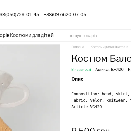
38(050)729-01-45
+38(097)620-07-05
орів
Костюми для дітей
Головна
Костюми для аніматорів
Костюм Бале
В наявності
Артикул: ВЖ420
Н
Опис
Composition: head, skirt,
Fabric: velor, knitwear, 
Article VG420