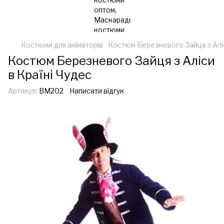
Костюми для аніматорів
Костюм Березневого Зайця з Аліс
Костюм Березневого Зайця з Аліси
в Країні Чудес
Артикул:
ВМ202
Написати відгук