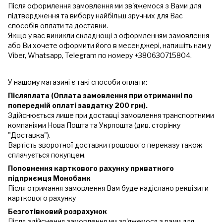
Після оформлення замовлення ми зв'яжемося з Вами для
підтвердження та вибору найбільш зручних для Вас
способів оплати та доставки.
Якщо у вас виникли складнощі з оформленням замовлення
або Ви хочете оформити його в месенджері, напишіть нам у
Viber, Whatsapp, Telegram по номеру +380630715804.
У нашому магазині є такі способи оплати:
Післяплата (Оплата замовлення при отриманні по
попередній оплаті завдатку 200 грн).
Здійснюється лише при доставці замовлення транспортними
компаніями Нова Пошта та Укрпошта (див. сторінку
"Доставка").
Вартість зворотної доставки грошового переказу також
сплачується покупцем.
Поповнення карткового рахунку приватного
підприємця Монобанк
Після отримання замовлення Вам буде надіслано реквізити
карткового рахунку
Безготівковий розрахунок
Після здійснення замовлення ми зв'яжемося з вами для