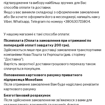
підтвердження та вибору найбільш зручних для Вас
способів оплати та доставки.
Якщо у вас виникли складнощі з оформленням замовлення
або Ви хочете оформити його в месенджері, напишіть нам у
Viber, Whatsapp, Telegram по номеру +380630715804.
У нашому магазині є такі способи оплати:
Післяплата (Оплата замовлення при отриманні по
попередній оплаті завдатку 200 грн).
Здійснюється лише при доставці замовлення транспортними
компаніями Нова Пошта та Укрпошта (див. сторінку
"Доставка").
Вартість зворотної доставки грошового переказу також
сплачується покупцем.
Поповнення карткового рахунку приватного
підприємця Монобанк
Після отримання замовлення Вам буде надіслано реквізити
карткового рахунку
Безготівковий розрахунок
Після здійснення замовлення ми зв'яжемося з вами для
надання пакету документів та рахунків-фактур.