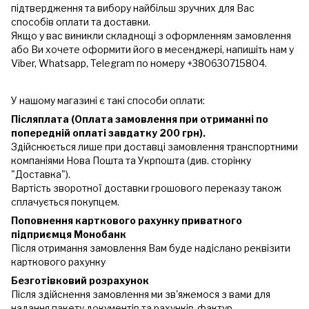
підтвердження та вибору найбільш зручних для Вас
способів оплати та доставки.
Якщо у вас виникли складнощі з оформленням замовлення
або Ви хочете оформити його в месенджері, напишіть нам у
Viber, Whatsapp, Telegram по номеру +380630715804.
У нашому магазині є такі способи оплати:
Післяплата (Оплата замовлення при отриманні по
попередній оплаті завдатку 200 грн).
Здійснюється лише при доставці замовлення транспортними
компаніями Нова Пошта та Укрпошта (див. сторінку
"Доставка").
Вартість зворотної доставки грошового переказу також
сплачується покупцем.
Поповнення карткового рахунку приватного
підприємця Монобанк
Після отримання замовлення Вам буде надіслано реквізити
карткового рахунку
Безготівковий розрахунок
Після здійснення замовлення ми зв'яжемося з вами для
надання пакету документів та рахунків-фактур.