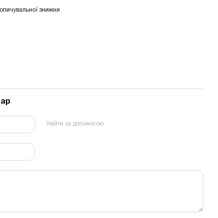
опичувальної знижки
тар
Увійти за допомогою