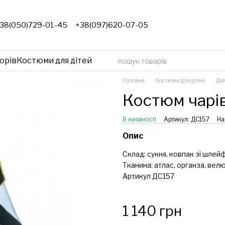
38(050)729-01-45
+38(097)620-07-05
орів
Костюми для дітей
Головна
Костюми для дітей
Дів
Костюм чарі
В наявності
Артикул: ДС157
На
Опис
Склад: сукня, ковпак зі шлей
Тканина: атлас, органза, велю
Артикул ДС157
1 140 грн