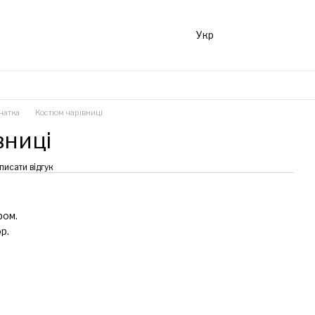
Укр
чатка
Костюм чарівниці
вниці
писати відгук
фом.
р.