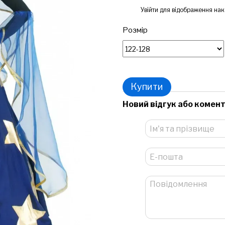
%
Увійти
для відображення нак
Розмір
Купити
Новий відгук або комен