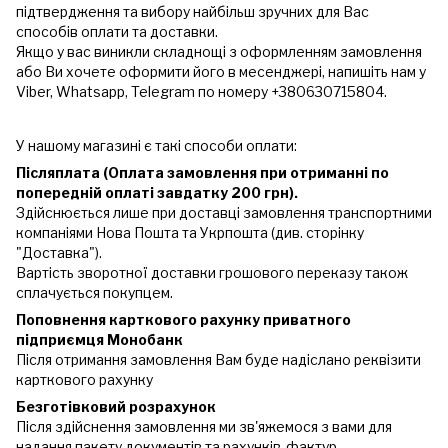
підтвердження та вибору найбільш зручних для Вас
способів оплати та доставки.
Якщо у вас виникли складнощі з оформленням замовлення
або Ви хочете оформити його в месенджері, напишіть нам у
Viber, Whatsapp, Telegram по номеру +380630715804.
У нашому магазині є такі способи оплати:
Післяплата (Оплата замовлення при отриманні по
попередній оплаті завдатку 200 грн).
Здійснюється лише при доставці замовлення транспортними
компаніями Нова Пошта та Укрпошта (див. сторінку
"Доставка").
Вартість зворотної доставки грошового переказу також
сплачується покупцем.
Поповнення карткового рахунку приватного
підприємця Монобанк
Після отримання замовлення Вам буде надіслано реквізити
карткового рахунку
Безготівковий розрахунок
Після здійснення замовлення ми зв'яжемося з вами для
надання пакету документів та рахунків-фактур.