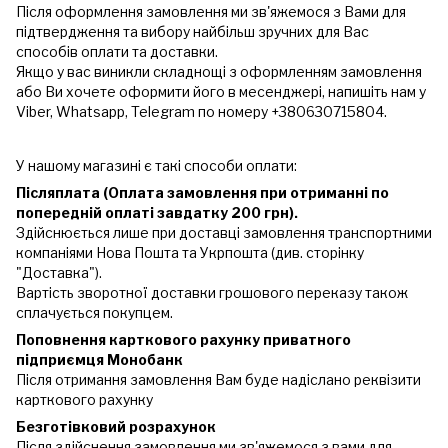
Після оформлення замовлення ми зв'яжемося з Вами для
підтвердження та вибору найбільш зручних для Вас
способів оплати та доставки.
Якщо у вас виникли складнощі з оформленням замовлення
або Ви хочете оформити його в месенджері, напишіть нам у
Viber, Whatsapp, Telegram по номеру +380630715804.
У нашому магазині є такі способи оплати:
Післяплата (Оплата замовлення при отриманні по
попередній оплаті завдатку 200 грн).
Здійснюється лише при доставці замовлення транспортними
компаніями Нова Пошта та Укрпошта (див. сторінку
"Доставка").
Вартість зворотної доставки грошового переказу також
сплачується покупцем.
Поповнення карткового рахунку приватного
підприємця Монобанк
Після отримання замовлення Вам буде надіслано реквізити
карткового рахунку
Безготівковий розрахунок
Після здійснення замовлення ми зв'яжемося з вами для