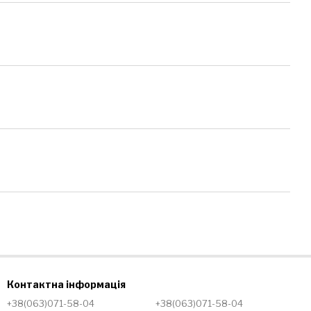
Контактна інформація
+38(063)071-58-04
+38(063)071-58-04