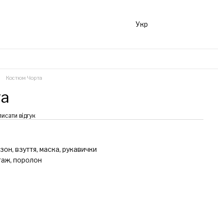
Укр
Костюм Чорта
та
исати відгук
зон, взуття, маска, рукавички
таж, поролон