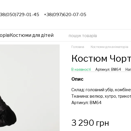
38(050)729-01-45
+38(097)620-07-05
орів
Костюми для дітей
Головна
Костюми для аніматорів
Костюм Чор
В наявності
Артикул: ВМ64
Нап
Опис
Склад: головний убір, комбіне
Тканина: велюр, хутро, трико
Артикул: ВМ64
3 290 грн