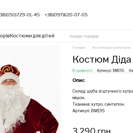
38(050)729-01-45
+38(097)620-07-05
орів
Костюми для дітей
Головна
Костюми для аніматорів
Костюм Діда
В наявності
Артикул: ВМ195
На
Опис
Склад: шуба зі штучного хутра
мішок.
Тканина: хутро, синтепон.
Артикул: ВМ195
3 290 грн