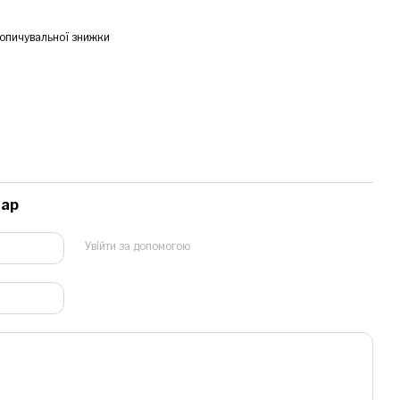
опичувальної знижки
тар
Увійти за допомогою