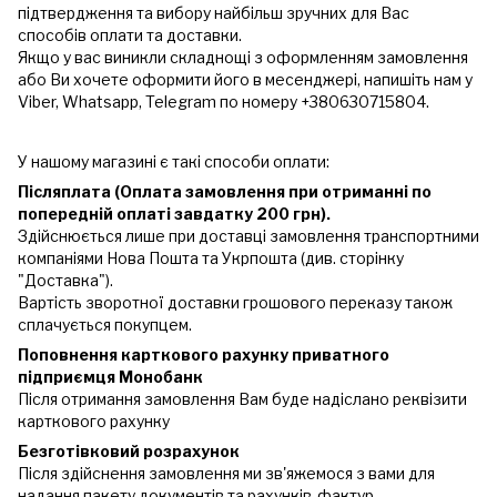
підтвердження та вибору найбільш зручних для Вас
способів оплати та доставки.
Якщо у вас виникли складнощі з оформленням замовлення
або Ви хочете оформити його в месенджері, напишіть нам у
Viber, Whatsapp, Telegram по номеру +380630715804.
У нашому магазині є такі способи оплати:
Післяплата (Оплата замовлення при отриманні по
попередній оплаті завдатку 200 грн).
Здійснюється лише при доставці замовлення транспортними
компаніями Нова Пошта та Укрпошта (див. сторінку
"Доставка").
Вартість зворотної доставки грошового переказу також
сплачується покупцем.
Поповнення карткового рахунку приватного
підприємця Монобанк
Після отримання замовлення Вам буде надіслано реквізити
карткового рахунку
Безготівковий розрахунок
Після здійснення замовлення ми зв'яжемося з вами для
надання пакету документів та рахунків-фактур.