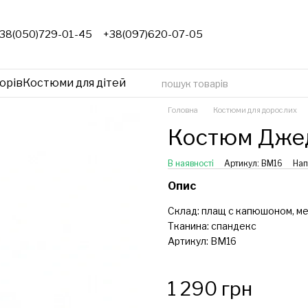
38(050)729-01-45
+38(097)620-07-05
орів
Костюми для дітей
Головна
Костюми для дорослих
Костюм Джеда
В наявності
Артикул: ВМ16
Нап
Опис
Склад: плащ c капюшоном, м
Тканина: спандекс
Артикул: ВМ16
1 290 грн