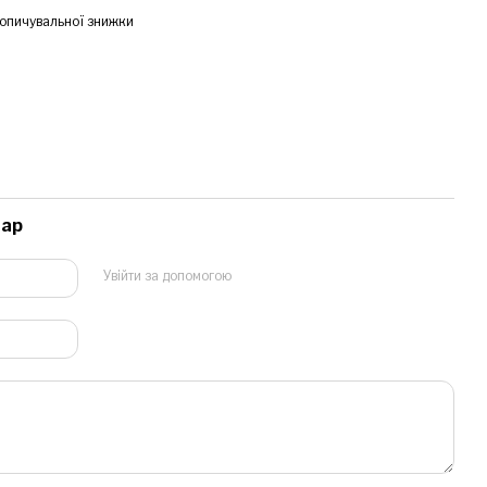
опичувальної знижки
тар
Увійти за допомогою