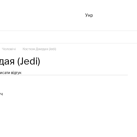
Укр
Чоловічі
Костюм Джедая (Jedi)
я (Jedi)
исати відгук
еч