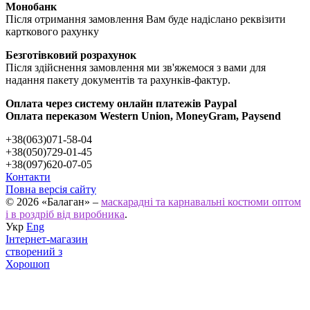
Монобанк
Після отримання замовлення Вам буде надіслано реквізити
карткового рахунку
Безготівковий розрахунок
Після здійснення замовлення ми зв'яжемося з вами для
надання пакету документів та рахунків-фактур.
Оплата через систему онлайн платежів Paypal
Оплата переказом Western Union, MoneyGram, Paysend
+38(063)071-58-04
+38(050)729-01-45
+38(097)620-07-05
Контакти
Повна версія сайту
© 2026 «Балаган» –
маскарадні та карнавальні костюми оптом
і в роздріб від виробника
.
Укр
Eng
Інтернет-магазин
створений з
Хорошоп