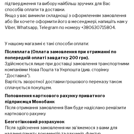
підтвердження та вибору найбільш зручних для Вас
способів оплати та доставки.
Якщо у вас виникли складнощі з оформленням замовлення
або Ви хочете оформити його в месенджері, напишіть нам у
Viber, Whatsapp, Telegram по номеру +380630715804.
У нашому магазині є такі способи оплати:
Післяплата (Оплата замовлення при отриманні по
попередній оплаті завдатку 200 грн).
Здійснюється лише при доставці замовлення транспортними
компаніями Нова Пошта та Укрпошта (див. сторінку
"Доставка").
Вартість зворотної доставки грошового переказу також
сплачується покупцем.
Поповнення карткового рахунку приватного
підприємця Монобанк
Після отримання замовлення Вам буде надіслано реквізити
карткового рахунку
Безготівковий розрахунок
Після здійснення замовлення ми зв'яжемося з вами для
надання пакету документів та рахунків-фактур.