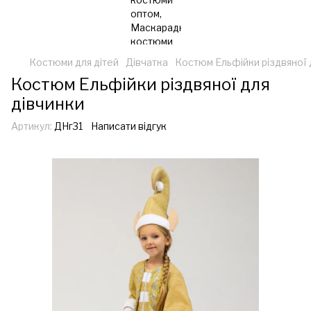
Костюми для дітей
Дівчатка
Костюм Ельфійки різдвяної 
Костюм Ельфійки різдвяної для
дівчинки
Артикул:
ДНг31
Написати відгук