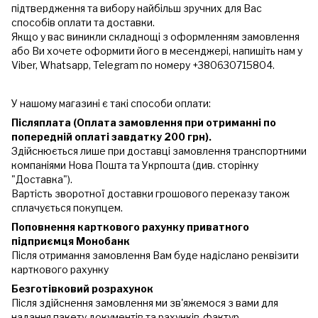
підтвердження та вибору найбільш зручних для Вас
способів оплати та доставки.
Якщо у вас виникли складнощі з оформленням замовлення
або Ви хочете оформити його в месенджері, напишіть нам у
Viber, Whatsapp, Telegram по номеру +380630715804.
У нашому магазині є такі способи оплати:
Післяплата (Оплата замовлення при отриманні по
попередній оплаті завдатку 200 грн).
Здійснюється лише при доставці замовлення транспортними
компаніями Нова Пошта та Укрпошта (див. сторінку
"Доставка").
Вартість зворотної доставки грошового переказу також
сплачується покупцем.
Поповнення карткового рахунку приватного
підприємця Монобанк
Після отримання замовлення Вам буде надіслано реквізити
карткового рахунку
Безготівковий розрахунок
Після здійснення замовлення ми зв'яжемося з вами для
надання пакету документів та рахунків-фактур.