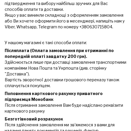
підтвердження та вибору найбільш зручних для Вас
способів оплати та доставки.
Якщо у вас виникли складнощі з оформленням замовлення
або Ви хочете оформити його в месенджері, напишіть нам у
Viber, Whatsapp, Telegram по номеру +380630715804.
У нашому магазині є такі способи оплати:
Післяплата (Оплата замовлення при отриманні по
попередній оплаті завдатку 200 грн).
Здійснюється лише при доставці замовлення транспортними
компаніями Нова Пошта та Укрпошта (див. сторінку
"Доставка").
Вартість зворотної доставки грошового переказу також
сплачується покупцем.
Поповнення карткового рахунку приватного
підприємця Монобанк
Після отримання замовлення Вам буде надіслано реквізити
карткового рахунку
Безготівковий розрахунок
Після здійснення замовлення ми зв'яжемося з вами для
надання пакету документів та рахунків-фактур.