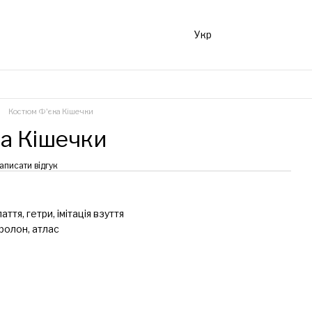
Укр
Костюм Ф'єка Кішечки
а Кішечки
аписати відгук
ття, гетри, імітація взуття
ролон, атлас