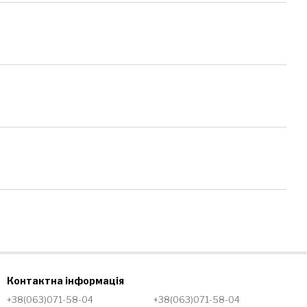
Контактна інформація
+38(063)071-58-04
+38(063)071-58-04