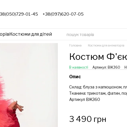
38(050)729-01-45
+38(097)620-07-05
орів
Костюми для дітей
Головна
Костюми для аніматорів
Костюм Ф'єк
В наявності
Артикул: ВЖ360
Н
Опис
Склад: блуза з капюшоном, пла
Тканина: трикотаж, фатин, по
Артикул ВЖ360
3 490 грн