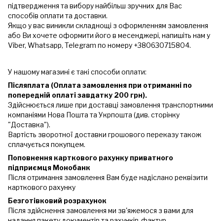
підтвердження та вибору найбільш зручних для Вас
способів оплати та доставки.
Якщо у вас виникли складнощі з оформленням замовлення
або Ви хочете оформити його в месенджері, напишіть нам у
Viber, Whatsapp, Telegram по номеру +380630715804.
У нашому магазині є такі способи оплати:
Післяплата (Оплата замовлення при отриманні по
попередній оплаті завдатку 200 грн).
Здійснюється лише при доставці замовлення транспортними
компаніями Нова Пошта та Укрпошта (див. сторінку
"Доставка").
Вартість зворотної доставки грошового переказу також
сплачується покупцем.
Поповнення карткового рахунку приватного
підприємця Монобанк
Після отримання замовлення Вам буде надіслано реквізити
карткового рахунку
Безготівковий розрахунок
Після здійснення замовлення ми зв'яжемося з вами для
надання пакету документів та рахунків-фактур.