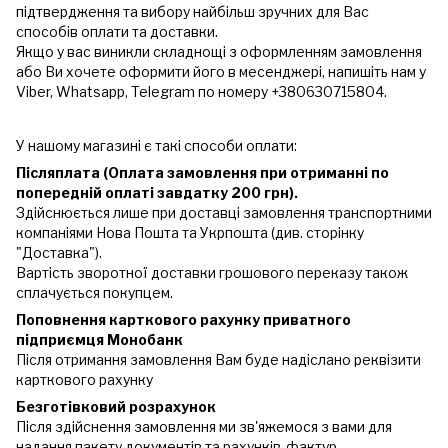
підтвердження та вибору найбільш зручних для Вас
способів оплати та доставки.
Якщо у вас виникли складнощі з оформленням замовлення
або Ви хочете оформити його в месенджері, напишіть нам у
Viber, Whatsapp, Telegram по номеру +380630715804.
У нашому магазині є такі способи оплати:
Післяплата (Оплата замовлення при отриманні по
попередній оплаті завдатку 200 грн).
Здійснюється лише при доставці замовлення транспортними
компаніями Нова Пошта та Укрпошта (див. сторінку
"Доставка").
Вартість зворотної доставки грошового переказу також
сплачується покупцем.
Поповнення карткового рахунку приватного
підприємця Монобанк
Після отримання замовлення Вам буде надіслано реквізити
карткового рахунку
Безготівковий розрахунок
Після здійснення замовлення ми зв'яжемося з вами для
надання пакету документів та рахунків-фактур.