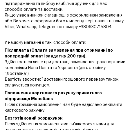
підтвердження та вибору найбільш зручних для Вас
способів оплати та доставки.
Якщо у вас виникли складнощі з оформленням замовлення
або Ви хочете оформити його в месенджері, напишіть нам у
Viber, Whatsapp, Telegram по номеру +380630715804.
У нашому магазині є такі способи оплати:
Післяплата (Оплата замовлення при отриманні по
попередній оплаті завдатку 200 грн).
Здійснюється лише при доставці замовлення транспортними
компаніями Нова Пошта та Укрпошта (див. сторінку
"Доставка").
Вартість зворотної доставки грошового переказу також
сплачується покупцем.
Поповнення карткового рахунку приватного
підприємця Монобанк
Після отримання замовлення Вам буде надіслано реквізити
карткового рахунку
Безготівковий розрахунок
Після здійснення замовлення ми зв'яжемося з вами для
надання пакету документів та рахунків-фактур.