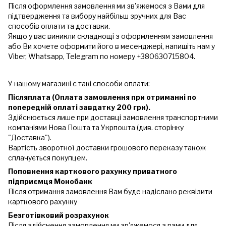
Після оформлення замовлення ми зв'яжемося з Вами для
підтвердження та вибору найбільш зручних для Вас
способів оплати та доставки.
Якщо у вас виникли складнощі з оформленням замовлення
або Ви хочете оформити його в месенджері, напишіть нам у
Viber, Whatsapp, Telegram по номеру +380630715804.
У нашому магазині є такі способи оплати:
Післяплата (Оплата замовлення при отриманні по
попередній оплаті завдатку 200 грн).
Здійснюється лише при доставці замовлення транспортними
компаніями Нова Пошта та Укрпошта (див. сторінку
"Доставка").
Вартість зворотної доставки грошового переказу також
сплачується покупцем.
Поповнення карткового рахунку приватного
підприємця Монобанк
Після отримання замовлення Вам буде надіслано реквізити
карткового рахунку
Безготівковий розрахунок
Після здійснення замовлення ми зв'яжемося з вами для