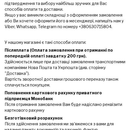
підтвердження та вибору найбільш зручних для Вас
способів оплати та доставки.
Якщо у вас виникли складнощі з оформленням замовлення
або Ви хочете оформити його в месенджері, напишіть нам у
Viber, Whatsapp, Telegram по номеру +380630715804.
У нашому магазині є такі способи оплати:
Післяплата (Оплата замовлення при отриманні по
попередній оплаті завдатку 200 грн).
Здійснюється лише при доставці замовлення транспортними
компаніями Нова Пошта та Укрпошта (див. сторінку
"Доставка").
Вартість зворотної доставки грошового переказу також
сплачується покупцем.
Поповнення карткового рахунку приватного
підприємця Монобанк
Після отримання замовлення Вам буде надіслано реквізити
карткового рахунку
Безготівковий розрахунок
Після здійснення замовлення ми зв'яжемося з вами для
надання пакету документів та рахунків-фактур.