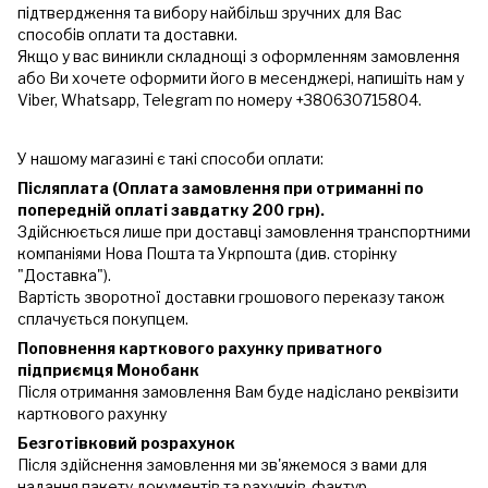
підтвердження та вибору найбільш зручних для Вас
способів оплати та доставки.
Якщо у вас виникли складнощі з оформленням замовлення
або Ви хочете оформити його в месенджері, напишіть нам у
Viber, Whatsapp, Telegram по номеру +380630715804.
У нашому магазині є такі способи оплати:
Післяплата (Оплата замовлення при отриманні по
попередній оплаті завдатку 200 грн).
Здійснюється лише при доставці замовлення транспортними
компаніями Нова Пошта та Укрпошта (див. сторінку
"Доставка").
Вартість зворотної доставки грошового переказу також
сплачується покупцем.
Поповнення карткового рахунку приватного
підприємця Монобанк
Після отримання замовлення Вам буде надіслано реквізити
карткового рахунку
Безготівковий розрахунок
Після здійснення замовлення ми зв'яжемося з вами для
надання пакету документів та рахунків-фактур.