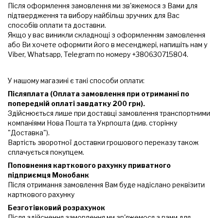
Після оформлення замовлення ми зв'яжемося з Вами для
підтвердження та вибору найбільш зручних для Вас
способів оплати та доставки.
Якщо у вас виникли складнощі з оформленням замовлення
або Ви хочете оформити його в месенджері, напишіть нам у
Viber, Whatsapp, Telegram по номеру +380630715804.
У нашому магазині є такі способи оплати:
Післяплата (Оплата замовлення при отриманні по
попередній оплаті завдатку 200 грн).
Здійснюється лише при доставці замовлення транспортними
компаніями Нова Пошта та Укрпошта (див. сторінку
"Доставка").
Вартість зворотної доставки грошового переказу також
сплачується покупцем.
Поповнення карткового рахунку приватного
підприємця Монобанк
Після отримання замовлення Вам буде надіслано реквізити
карткового рахунку
Безготівковий розрахунок
Після здійснення замовлення ми зв'яжемося з вами для