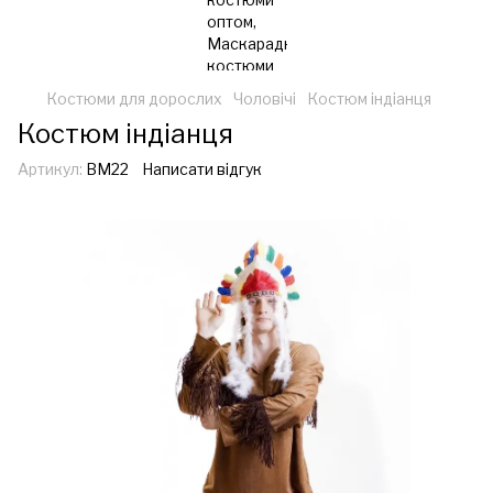
Костюми для дорослих
Чоловічі
Костюм індіанця
Костюм індіанця
Артикул:
ВМ22
Написати відгук