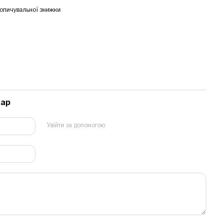
опичувальної знижки
тар
Увійти за допомогою