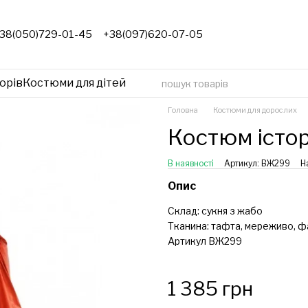
38(050)729-01-45
+38(097)620-07-05
орів
Костюми для дітей
Головна
Костюми для дорослих
Костюм істо
В наявності
Артикул: ВЖ299
Н
Опис
Склад: сукня з жабо
Тканина: тафта, мереживо, ф
Артикул ВЖ299
1 385 грн