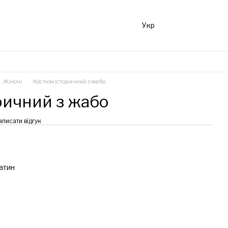
Укр
Жіночі
Костюм історичний з жабо
ричний з жабо
аписати відгук
атин