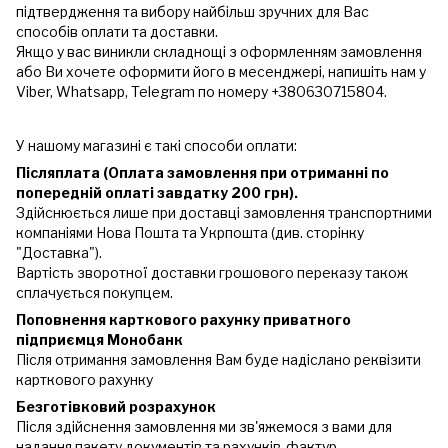
підтвердження та вибору найбільш зручних для Вас
способів оплати та доставки.
Якщо у вас виникли складнощі з оформленням замовлення
або Ви хочете оформити його в месенджері, напишіть нам у
Viber, Whatsapp, Telegram по номеру +380630715804.
У нашому магазині є такі способи оплати:
Післяплата (Оплата замовлення при отриманні по
попередній оплаті завдатку 200 грн).
Здійснюється лише при доставці замовлення транспортними
компаніями Нова Пошта та Укрпошта (див. сторінку
"Доставка").
Вартість зворотної доставки грошового переказу також
сплачується покупцем.
Поповнення карткового рахунку приватного
підприємця Монобанк
Після отримання замовлення Вам буде надіслано реквізити
карткового рахунку
Безготівковий розрахунок
Після здійснення замовлення ми зв'яжемося з вами для
надання пакету документів та рахунків-фактур.