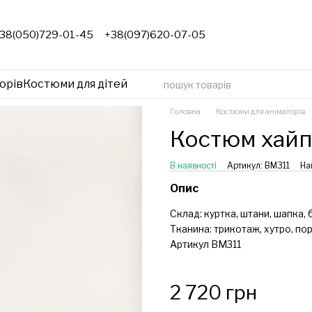
38(050)729-01-45
+38(097)620-07-05
орів
Костюми для дітей
Головна
Костюми для аніматорів
Костюм хайп
В наявності
Артикул: ВМ311
На
Опис
Склад: куртка, штани, шапка, 
Тканина: трикотаж, хутро, по
Артикул ВМ311
2 720 грн