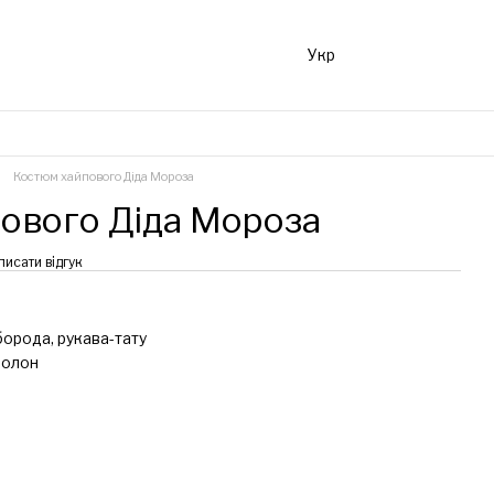
Укр
Костюм хайпового Діда Мороза
ового Діда Мороза
писати відгук
борода, рукава-тату
ролон