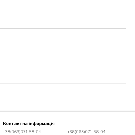
Контактна інформація
+38(063)071-58-04
+38(063)071-58-04