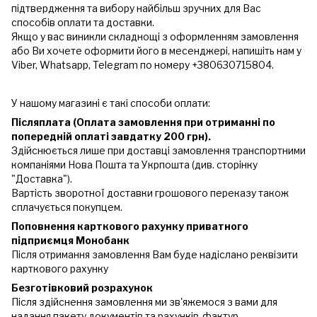
підтвердження та вибору найбільш зручних для Вас
способів оплати та доставки.
Якщо у вас виникли складнощі з оформленням замовлення
або Ви хочете оформити його в месенджері, напишіть нам у
Viber, Whatsapp, Telegram по номеру +380630715804.
У нашому магазині є такі способи оплати:
Післяплата (Оплата замовлення при отриманні по
попередній оплаті завдатку 200 грн).
Здійснюється лише при доставці замовлення транспортними
компаніями Нова Пошта та Укрпошта (див. сторінку
"Доставка").
Вартість зворотної доставки грошового переказу також
сплачується покупцем.
Поповнення карткового рахунку приватного
підприємця Монобанк
Після отримання замовлення Вам буде надіслано реквізити
карткового рахунку
Безготівковий розрахунок
Після здійснення замовлення ми зв'яжемося з вами для
надання пакету документів та рахунків-фактур.