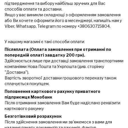
підтвердження та вибору найбільш зручних для Вас
способів оплати та доставки.
Якщо у вас виникли складнощі з оформленням замовлення
або Ви хочете оформити його в месенджері, напишіть нам у
Viber, Whatsapp, Telegram по номеру +380630715804.
У нашому магазині є такі способи оплати:
Післяплата (Оплата замовлення при отриманні по
попередній оплаті завдатку 200 грн).
Здійснюється лише при доставці замовлення транспортними
компаніями Нова Пошта та Укрпошта (див. сторінку
"Доставка").
Вартість зворотної доставки грошового переказу також
сплачується покупцем.
Поповнення карткового рахунку приватного
підприємця Монобанк
Після отримання замовлення Вам буде надіслано реквізити
карткового рахунку
Безготівковий розрахунок
Після здійснення замовлення ми зв'яжемося з вами для
надання пакету документів та рахунків-фактур.