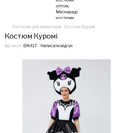
Костюми для аніматорів
Костюм Куромі
Костюм Куромі
Артикул:
ВЖ417
Написати відгук