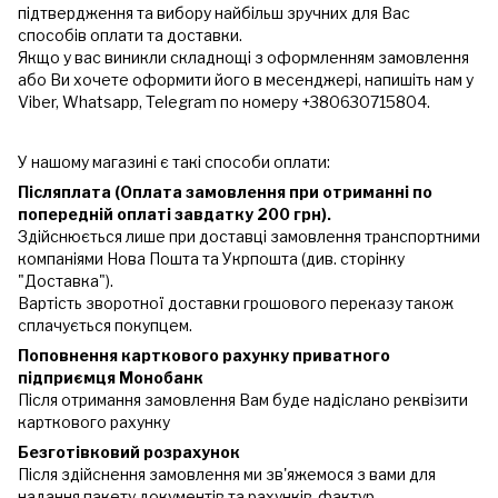
підтвердження та вибору найбільш зручних для Вас
способів оплати та доставки.
Якщо у вас виникли складнощі з оформленням замовлення
або Ви хочете оформити його в месенджері, напишіть нам у
Viber, Whatsapp, Telegram по номеру +380630715804.
У нашому магазині є такі способи оплати:
Післяплата (Оплата замовлення при отриманні по
попередній оплаті завдатку 200 грн).
Здійснюється лише при доставці замовлення транспортними
компаніями Нова Пошта та Укрпошта (див. сторінку
"Доставка").
Вартість зворотної доставки грошового переказу також
сплачується покупцем.
Поповнення карткового рахунку приватного
підприємця Монобанк
Після отримання замовлення Вам буде надіслано реквізити
карткового рахунку
Безготівковий розрахунок
Після здійснення замовлення ми зв'яжемося з вами для
надання пакету документів та рахунків-фактур.