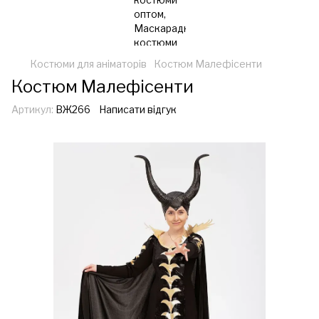
Костюми для аніматорів
Костюм Малефісенти
Костюм Малефісенти
Артикул:
ВЖ266
Написати відгук