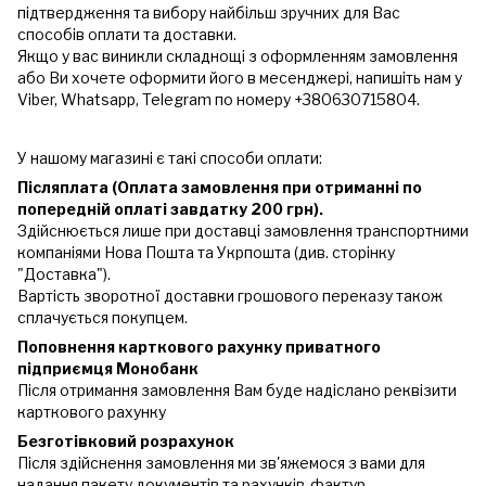
підтвердження та вибору найбільш зручних для Вас
способів оплати та доставки.
Якщо у вас виникли складнощі з оформленням замовлення
або Ви хочете оформити його в месенджері, напишіть нам у
Viber, Whatsapp, Telegram по номеру +380630715804.
У нашому магазині є такі способи оплати:
Післяплата (Оплата замовлення при отриманні по
попередній оплаті завдатку 200 грн).
Здійснюється лише при доставці замовлення транспортними
компаніями Нова Пошта та Укрпошта (див. сторінку
"Доставка").
Вартість зворотної доставки грошового переказу також
сплачується покупцем.
Поповнення карткового рахунку приватного
підприємця Монобанк
Після отримання замовлення Вам буде надіслано реквізити
карткового рахунку
Безготівковий розрахунок
Після здійснення замовлення ми зв'яжемося з вами для
надання пакету документів та рахунків-фактур.