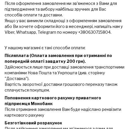
Після оформлення замовлення ми зв'яжемося з Вами для
підтвердження та вибору найбільш зручних для Вас
способів оплати та доставки.
Якщо у вас виникли складнощі з оформленням замовлення
або Ви хочете оформити його в месенджері, напишіть нам у
Viber, Whatsapp, Telegram по номеру +380630715804.
У нашому магазині є такі способи оплати:
Післяплата (Оплата замовлення при отриманні по
попередній оплаті завдатку 200 грн).
Здійснюється лише при доставці замовлення транспортними
компаніями Нова Пошта та Укрпошта (див. сторінку
"Доставка").
Вартість зворотної доставки грошового переказу також
сплачується покупцем.
Поповнення карткового рахунку приватного
підприємця Монобанк
Після отримання замовлення Вам буде надіслано реквізити
карткового рахунку
Безготівковий розрахунок
Після здійснення замовлення ми зв'яжемося з вами для