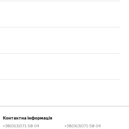
Контактна інформація
+38(063)071-58-04
+38(063)071-58-04