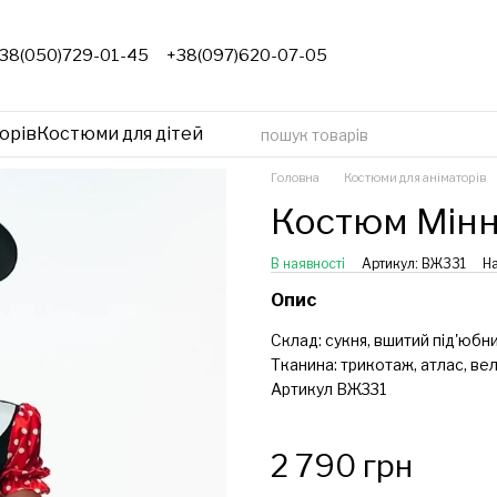
38(050)729-01-45
+38(097)620-07-05
орів
Костюми для дітей
Головна
Костюми для аніматорів
Костюм Мінні
В наявності
Артикул: ВЖ331
На
Опис
Склад: сукня, вшитий під'юбни
Тканина: трикотаж, атлас, ве
Артикул ВЖ331
2 790 грн