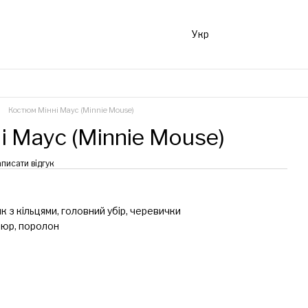
Укр
Костюм Мінні Маус (Minnie Mouse)
 Маус (Minnie Mouse)
писати відгук
к з кільцями, головний убір, черевички
люр, поролон