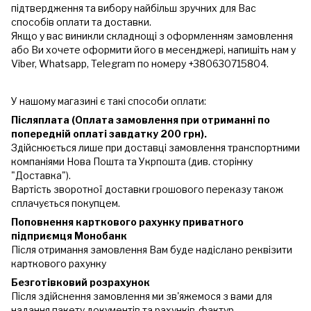
підтвердження та вибору найбільш зручних для Вас
способів оплати та доставки.
Якщо у вас виникли складнощі з оформленням замовлення
або Ви хочете оформити його в месенджері, напишіть нам у
Viber, Whatsapp, Telegram по номеру +380630715804.
У нашому магазині є такі способи оплати:
Післяплата (Оплата замовлення при отриманні по
попередній оплаті завдатку 200 грн).
Здійснюється лише при доставці замовлення транспортними
компаніями Нова Пошта та Укрпошта (див. сторінку
"Доставка").
Вартість зворотної доставки грошового переказу також
сплачується покупцем.
Поповнення карткового рахунку приватного
підприємця Монобанк
Після отримання замовлення Вам буде надіслано реквізити
карткового рахунку
Безготівковий розрахунок
Після здійснення замовлення ми зв'яжемося з вами для
надання пакету документів та рахунків-фактур.