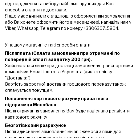
підтвердження та вибору найбільш зручних для Вас
способів оплати та доставки.
Якщо у вас виникли складнощі з оформленням замовлення
або Ви хочете оформити його в месенджері, напишіть нам у
Viber, Whatsapp, Telegram по номеру +380630715804.
У нашому магазині є такі способи оплати:
Післяплата (Оплата замовлення при отриманні по
попередній оплаті завдатку 200 грн).
Здійснюється лише при доставці замовлення транспортними
компаніями Нова Пошта та Укрпошта (див. сторінку
"Доставка").
Вартість зворотної доставки грошового переказу також
сплачується покупцем.
Поповнення карткового рахунку приватного
підприємця Монобанк
Після отримання замовлення Вам буде надіслано реквізити
карткового рахунку
Безготівковий розрахунок
Після здійснення замовлення ми зв'яжемося з вами для
надання пакету документів та рахунків-фактур.