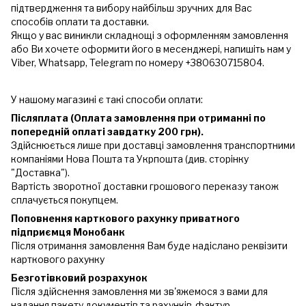
підтвердження та вибору найбільш зручних для Вас
способів оплати та доставки.
Якщо у вас виникли складнощі з оформленням замовлення
або Ви хочете оформити його в месенджері, напишіть нам у
Viber, Whatsapp, Telegram по номеру +380630715804.
У нашому магазині є такі способи оплати:
Післяплата (Оплата замовлення при отриманні по
попередній оплаті завдатку 200 грн).
Здійснюється лише при доставці замовлення транспортними
компаніями Нова Пошта та Укрпошта (див. сторінку
"Доставка").
Вартість зворотної доставки грошового переказу також
сплачується покупцем.
Поповнення карткового рахунку приватного
підприємця Монобанк
Після отримання замовлення Вам буде надіслано реквізити
карткового рахунку
Безготівковий розрахунок
Після здійснення замовлення ми зв'яжемося з вами для
надання пакету документів та рахунків-фактур.