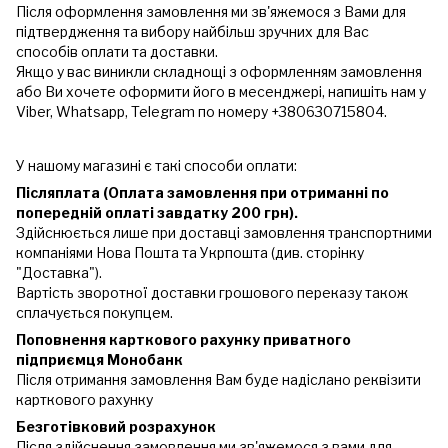
Після оформлення замовлення ми зв'яжемося з Вами для
підтвердження та вибору найбільш зручних для Вас
способів оплати та доставки.
Якщо у вас виникли складнощі з оформленням замовлення
або Ви хочете оформити його в месенджері, напишіть нам у
Viber, Whatsapp, Telegram по номеру +380630715804.
У нашому магазині є такі способи оплати:
Післяплата (Оплата замовлення при отриманні по
попередній оплаті завдатку 200 грн).
Здійснюється лише при доставці замовлення транспортними
компаніями Нова Пошта та Укрпошта (див. сторінку
"Доставка").
Вартість зворотної доставки грошового переказу також
сплачується покупцем.
Поповнення карткового рахунку приватного
підприємця Монобанк
Після отримання замовлення Вам буде надіслано реквізити
карткового рахунку
Безготівковий розрахунок
Після здійснення замовлення ми зв'яжемося з вами для