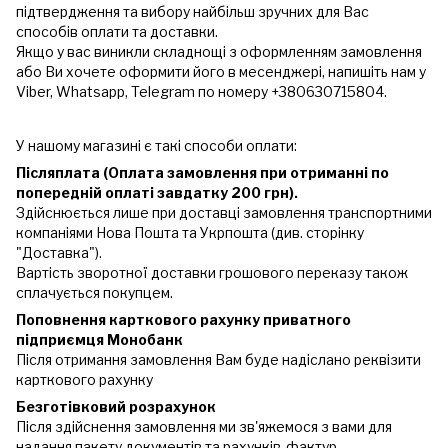
підтвердження та вибору найбільш зручних для Вас
способів оплати та доставки.
Якщо у вас виникли складнощі з оформленням замовлення
або Ви хочете оформити його в месенджері, напишіть нам у
Viber, Whatsapp, Telegram по номеру +380630715804.
У нашому магазині є такі способи оплати:
Післяплата (Оплата замовлення при отриманні по
попередній оплаті завдатку 200 грн).
Здійснюється лише при доставці замовлення транспортними
компаніями Нова Пошта та Укрпошта (див. сторінку
"Доставка").
Вартість зворотної доставки грошового переказу також
сплачується покупцем.
Поповнення карткового рахунку приватного
підприємця Монобанк
Після отримання замовлення Вам буде надіслано реквізити
карткового рахунку
Безготівковий розрахунок
Після здійснення замовлення ми зв'яжемося з вами для
надання пакету документів та рахунків-фактур.